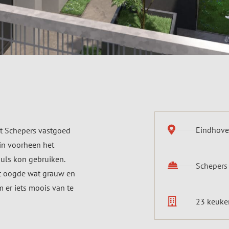
Eindhoven
et Schepers vastgoed
in voorheen het
uls kon gebruiken.
Schepers
et oogde wat grauw en
 er iets moois van te
23 keuke