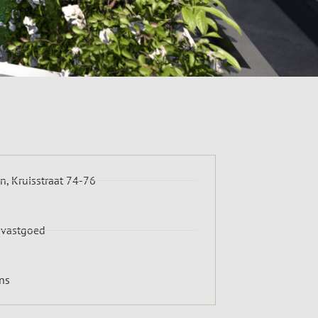
, Kruisstraat 74-76
 vastgoed
ns