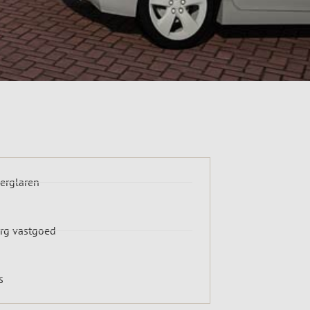
erglaren
erg vastgoed
s