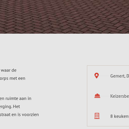
n waar de
Gemert, B
dorps met een
Keizersb
en ruimte aan in
rging. Het
traat en is voorzien
8 keuken